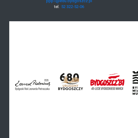
ppp1@edu.bydgoszcz.pl
tel.
52 322-52-06